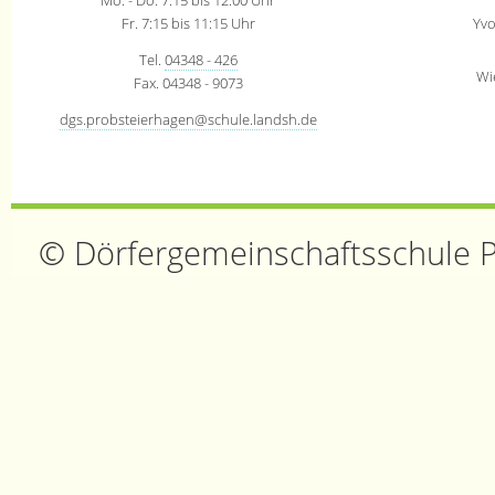
Mo. - Do. 7:15 bis 12:00 Uhr
Fr. 7:15 bis 11:15 Uhr
Yv
Tel.
04348 - 426
Wi
Fax. 04348 - 9073
dgs.probsteierhagen@schule.landsh.de
© Dörfergemeinschaftsschule 