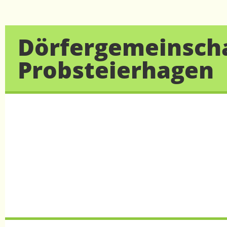
Dörfergemeinscha
Probsteierhagen