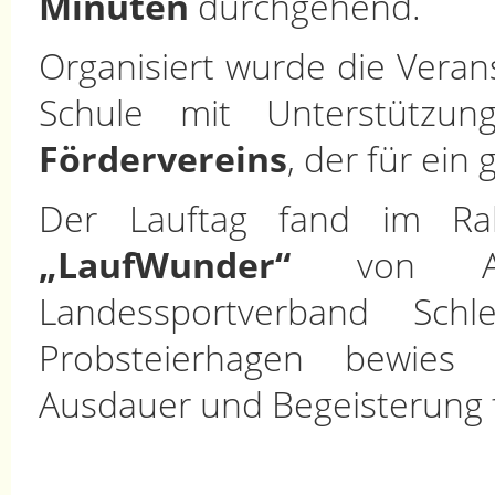
Minuten
durchgehend.
Organisiert wurde die Vera
Schule mit Unterstützun
Fördervereins
, der für ein
Der Lauftag fand im Ra
„LaufWunder“
von AO
Landessportverband Schl
Probsteierhagen bewies d
Ausdauer und Begeisterung 