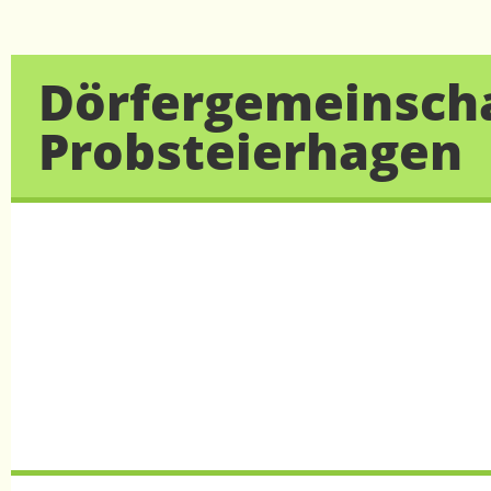
Dörfergemeinscha
Probsteierhagen